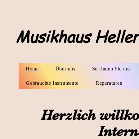
Musikhaus Helle
Home
Über uns
So finden Sie uns
Gebrauchte Instrumente
Reparaturen
Herzlich will
Intern