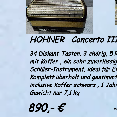
HOHNER Concerto II
34 Diskant-Tasten, 3-chörig, 5 
mit Koffer , ein sehr zuverläss
Schüler-Instrument, ideal für E
Komplett überholt und gestimmt,
inclusive Koffer schwarz , 1 Ja
Gewicht nur 7,1 kg
890,- €
Mw