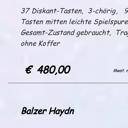
37 Diskant-Tasten, 3-chörig, 
Tasten mitten leichte Spielspur
Gesamt-Zustand gebraucht, Tra
ohne Ko
€ 480,00
Mwst. n
Balzer Haydn