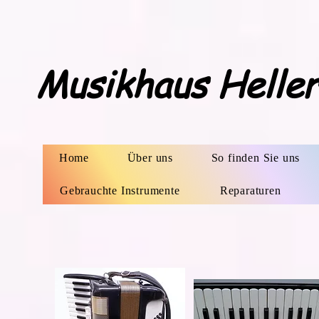
Musikhaus Helle
Home
Über uns
So finden Sie uns
Gebrauchte Instrumente
Reparaturen