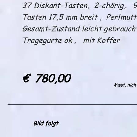
37 Diskant-Tasten, 2-chörig, 
Tasten 17,5 mm breit , Perlmut
Gesamt-Zustand leicht gebrauc
Tragegurte ok , m
€ 780,00
Mwst. nich
Bild folgt